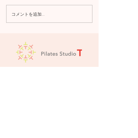
コメントを追加…
2026年5月～7月のオンラ
2026年3月～
イングループレッスンの
イングループレ
スケジュールを更新しま
スケジュールを
した。
した。
ピラティススタジオT
今里
＞
537-0014
大阪市東成区大
スタジオ
今里西1-25-13 NANSEIビル3階
Imazato Access