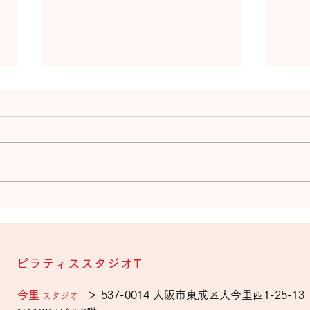
2026年5月～7月のオンライ
20
ングループレッスンのスケジ
ング
ュールを更新しました。
ュー
ピラティススタジオT
今里
＞ 537-0014 大阪市東成区大今里西1-25-1
スタジオ