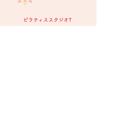
ピラティススタジオT
今里
＞
537-0014
大阪市東成区大
スタジオ
今里西1-25-13 NANSEIビル3階
Imazato Access
Tel・Fax :
06-6973-3191